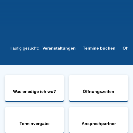
Veranstaltungen
Termine buchen
Öffn
Häufig gesucht:
Was erledige ich wo?
Öffnungszeiten
Terminvergabe
Ansprechpartner