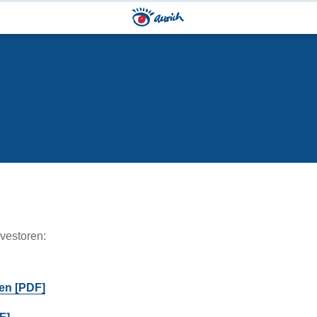
nvestoren:
ren [PDF]