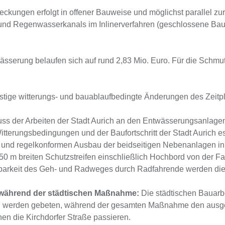
kungen erfolgt in offener Bauweise und möglichst parallel z
nd Regenwasserkanals im Inlinerverfahren (geschlossene Bauwe
erung belaufen sich auf rund 2,83 Mio. Euro. Für die Schmutz
istige witterungs- und bauablaufbedingte Änderungen des Zeitp
s der Arbeiten der Stadt Aurich an den Entwässerungsanlagen 
terungsbedingungen und der Baufortschritt der Stadt Aurich e
en und regelkonformen Ausbau der beidseitigen Nebenanlagen 
0 m breiten Schutzstreifen einschließlich Hochbord von der Fa
rbarkeit des Geh- und Radweges durch Radfahrende werden die
 während der städtischen Maßnahme:
Die städtischen Bauarbe
en werden gebeten, während der gesamten Maßnahme den ausge
en die Kirchdorfer Straße passieren.