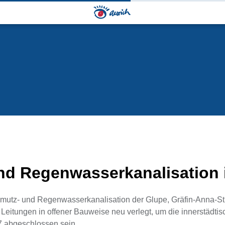
nd Regenwasserkanalisation 
Schmutz‑ und Regenwasserkanalisation der Glupe, Gräfin‑Anna‑St
eitungen in offener Bauweise neu verlegt, um die innerstädtis
27 abgeschlossen sein.