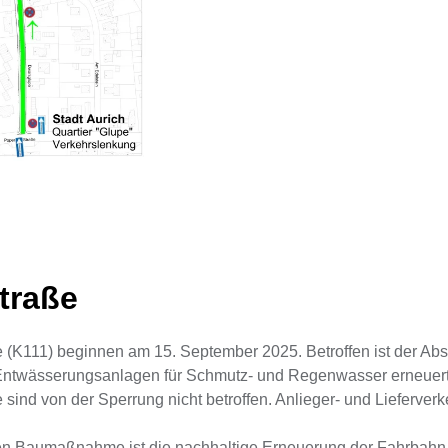
traße
ße (K111) beginnen am 15. September 2025. Betroffen ist der A
 Entwässerungsanlagen für Schmutz- und Regenwasser erneuert. 
ind von der Sperrung nicht betroffen. Anlieger- und Lieferverk
en Baumaßnahme ist die nachhaltige Erneuerung der Fahrbahn