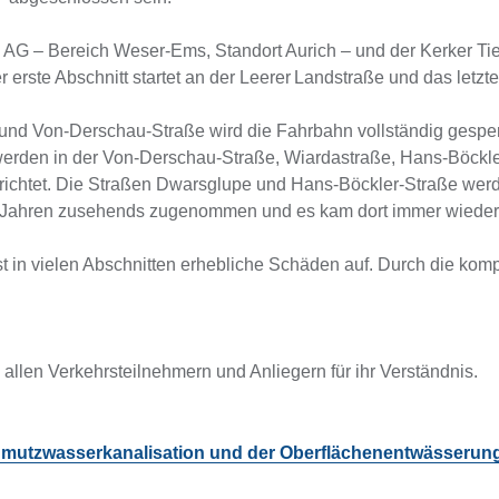
AG – Bereich Weser‑Ems, Standort Aurich – und der Kerker Tie
r erste Abschnitt startet an der Leerer Landstraße und das let
 und Von‑Derschau‑Straße wird die Fahrbahn vollständig gesperr
ik werden in der Von‑Derschau‑Straße, Wiardastraße, Hans‑Böck
chtet. Die Straßen Dwarsglupe und Hans-Böckler-Straße werd
ten Jahren zusehends zugenommen und es kam dort immer wied
t in vielen Abschnitten erhebliche Schäden auf. Durch die ko
llen Verkehrsteilnehmern und Anliegern für ihr Verständnis.
chmutzwasserkanalisation und der Oberflächenentwässerun