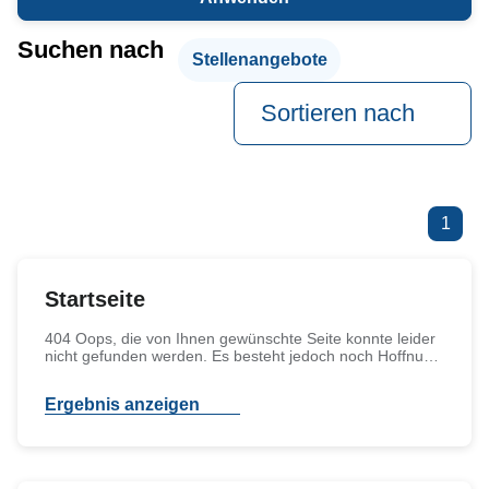
Suchen nach
Stellenangebote
Sortieren nach
1
Startseite
404 Oops, die von Ihnen gewünschte Seite konnte leider
nicht gefunden werden. Es besteht jedoch noch Hoffnung
? Sie können zum Beispiel: - von der Navigation aus die
Seiten finden, oder - mit Stichworten nach der
Ergebnis anzeigen
gewünschten Seite suchen, indem Sie Suchbegriffe in
das Textfeld der Suche eingeben. Was erledige ich wo?
Öffnungszeiten Terminvergabe Ansprechpartner
Stellenangebote Veranstaltungen