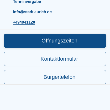
und laden Sie das vollständige
Terminvergabe
Personalentwicklungskonzept als PDF herunter.
Personalentwicklungskonzept der Stadt Aurich [PDF]
info@stadt.aurich.de
Ausbildungsangebot Stadtverwaltung bedeutet mehr als
nur Aktenberge, Gesetze und Verordnungen! Die Stadt
Aurich bildet in dreizehn verschiedenen Berufen aus.
+494941120
Ausbildungsangebote Kontakt Stadt Aurich Sachgebiet
11.1 Personal Bgm-Hippen-Platz 1 26603 Aurich
bewerbungen@stadt.aurich.de Fachkräfteinitiative Die
Stadt Aurich unterstützt die Fachkräfteinitiative "weiter -
Öffnungszeiten
ostfriesland work". Nähere Informationen zur Kampagne
des Vereins Region Ostfriesland e. V. können Sie hier
nachlesen! https://ostfriesland.work Was erledige ich wo?
Öffnungszeiten Terminvergabe Ansprechpartner
Stellenangebote Veranstaltungen
Kontaktformular
Bürgertelefon