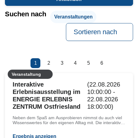
Suchen nach
Veranstaltungen
Sortieren nach
1
2
3
4
5
6
Veranstaltung
Interaktive
(22.08.2026
Erlebnisausstellung im
10:00:00 -
ENERGIE ERLEBNIS
22.08.2026
ZENTRUM Ostfriesland
18:00:00)
Neben dem Spaß am Ausprobieren nimmst du auch viel
Wissenswertes für den eigenen Alltag mit. Die interaktive
Erlebnisausstellung lässt dich das Thema Energie mit
allen Sinnen neu erleben. In der Ausstellung unterstützt
Ergebnis anzeigen
dich ein Audio-Guide für dein eigenes Smartphone, QR