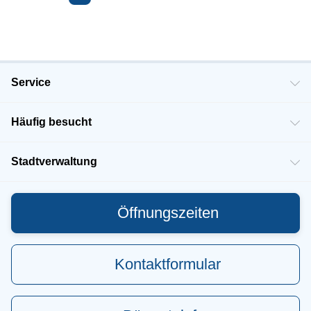
großen Erlebnis-Spielplatz im Innenhof und habt
gemeinsam Spaß. Der Höhepunkt im Außenbereich ist
das begehbare originale Maschinenhaus einer
Windenergieanlage. Ein riesiges Rotorblatt ist schon bei
deiner Anfahrt gut sichtbar. Bequem ohne Klettern und
Höhenangst kannst du die Exponate zu Fuß erkunden.
Spektakulär wird es im ENERGIETURM. Oben auf der
Aussichtsplattform in die Ferne blicken und unten im
Service
Erdgeschoß im Kino sitzen. Erlebe die 360 Grad
Projektion hautnah und spüre die atemberaubende Kraft
der Energie. Du sitzt mitten im Geschehen! In unserem
Häufig besucht
Bistro WINDKÖKEN kannst du jederzeit eine kurze Pause
machen, um deine persönlichen Energiereserven wieder
zu füllen. Interaktive Erlebnisausstellung im ENERGIE
ERLEBNIS ZENTRUM Ostfriesland event
Stadtverwaltung
Öffnungszeiten
Kontaktformular