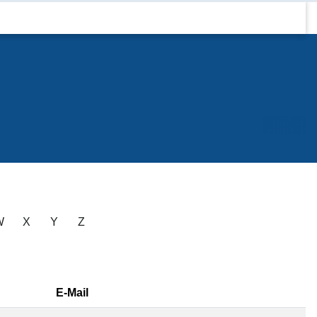
W
X
Y
Z
E-Mail