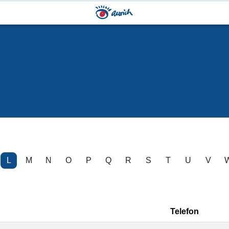
L
M
N
O
P
Q
R
S
T
U
V
Telefon