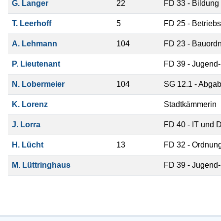
G. Langer
22
FD 33 - Bildung 
T. Leerhoff
5
FD 25 - Betrieb
A. Lehmann
104
FD 23 - Bauord
P. Lieutenant
FD 39 - Jugend-
N. Lobermeier
104
SG 12.1 - Abgab
K. Lorenz
Stadtkämmerin
J. Lorra
FD 40 - IT und D
H. Lücht
13
FD 32 - Ordnung
M. Lüttringhaus
FD 39 - Jugend-