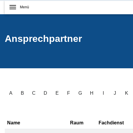
Menü
Ansprechpartner
A
B
C
D
E
F
G
H
I
J
K
Name
Raum
Fachdienst