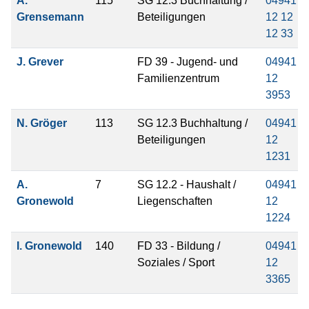
A.
115
SG 12.3 Buchhaltung /
04941
Grensemann
Beteiligungen
12 12
12 33
J. Grever
FD 39 - Jugend- und
04941
Familienzentrum
12
3953
N. Gröger
113
SG 12.3 Buchhaltung /
04941
Beteiligungen
12
1231
A.
7
SG 12.2 - Haushalt /
04941
Gronewold
Liegenschaften
12
1224
I. Gronewold
140
FD 33 - Bildung /
04941
Soziales / Sport
12
3365