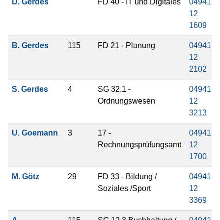
D. Gerdes
FD 40 - IT und Digitales
04941
12
1609
B. Gerdes
115
FD 21 - Planung
04941
12
2102
S. Gerdes
4
SG 32.1 -
04941
Ordnungswesen
12
3213
U. Goemann
3
17 -
04941
Rechnungsprüfungsamt
12
1700
M. Götz
29
FD 33 - Bildung /
04941
Soziales /Sport
12
3369