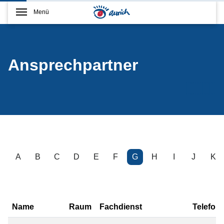
Menü
Ansprechpartner
A
B
C
D
E
F
G
H
I
J
K
Name
Raum
Fachdienst
Telefon