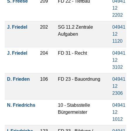
S. Freese
209
FD 22 - Tiefbau
04941
12
2202
J. Friedel
202
SG 11.2 Zentrale
04941
Aufgaben
12
1120
J. Friedel
204
FD 31 - Recht
04941
12
3102
D. Frieden
106
FD 23 - Bauordnung
04941
12
2306
N. Friedrichs
10 - Stabsstelle
04941
Bürgermeister
12
1012