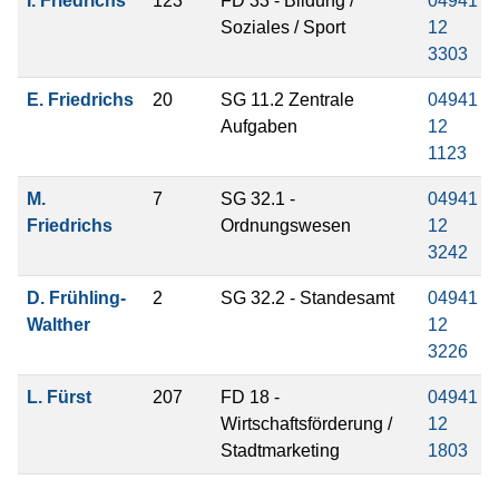
I. Friedrichs
123
FD 33 - Bildung /
04941
Soziales / Sport
12
3303
E. Friedrichs
20
SG 11.2 Zentrale
04941
Aufgaben
12
1123
M.
7
SG 32.1 -
04941
Friedrichs
Ordnungswesen
12
3242
D. Frühling-
2
SG 32.2 - Standesamt
04941
Walther
12
3226
L. Fürst
207
FD 18 -
04941
Wirtschaftsförderung /
12
Stadtmarketing
1803