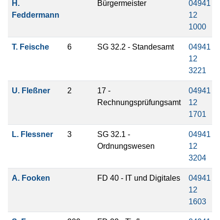
H.
Bürgermeister
04941
Feddermann
12
1000
T. Feische
6
SG 32.2 - Standesamt
04941
12
3221
U. Fleßner
2
17 -
04941
Rechnungsprüfungsamt
12
1701
L. Flessner
3
SG 32.1 -
04941
Ordnungswesen
12
3204
A. Fooken
FD 40 - IT und Digitales
04941
12
1603