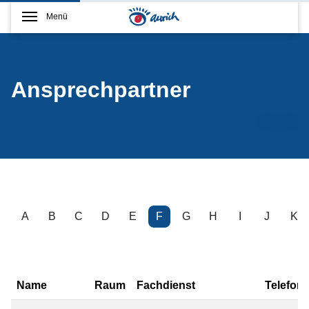
Menü
Ansprechpartner
A
B
C
D
E
F
G
H
I
J
K
Name
Raum
Fachdienst
Telefon