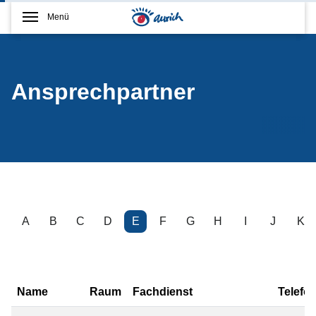
Menü
Ansprechpartner
A
B
C
D
E
F
G
H
I
J
K
Name
Raum
Fachdienst
Telefo