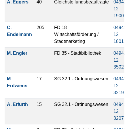
A. Eggers
40
Gleichstellungsbeauftragte
04941
12
1900
C.
205
FD 18 -
04941
Endelmann
Wirtschaftsförderung /
12
Stadtmarketing
1801
M. Engler
FD 35 - Stadtbibliothek
04941
12
3502
M.
17
SG 32.1 - Ordnungswesen
04941
Erdwiens
12
3219
A. Erfurth
15
SG 32.1 - Ordnungswesen
04941
12
3207