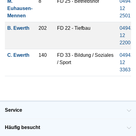
M.
8
FD 25 - Betriebshof
04941
Euhausen-
12
Mennen
2501
B. Ewerth
202
FD 22 - Tiefbau
04941
12
2200
C. Ewerth
140
FD 33 - Bildung / Soziales
04941
/ Sport
12
3363
Service
Häufig besucht